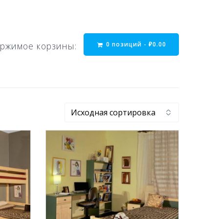
0 позиций -
₽
0.00
ржимое корзины: