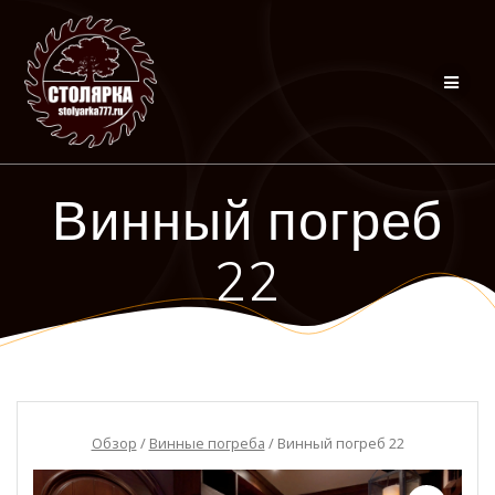
Перейти
к
контенту
Винный погреб
22
Обзор
/
Винные погреба
/ Винный погреб 22