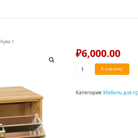
обуви 1
₽
6,000.00
Количество
В корзину
товара
Тумба
для
Категория:
Мебель для п
обуви
1