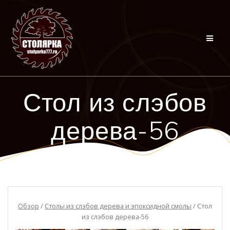
Перейти
к
контенту
Стол из слэбов
дерева-56
Обзор
/
Столы из слэбов дерева и эпоксидной смолы
/ Стол
из слэбов дерева-56