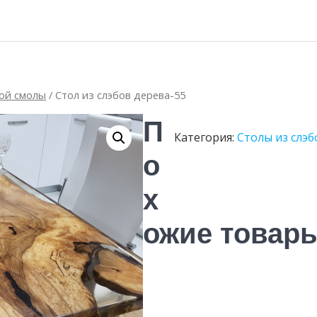
ной смолы
/ Стол из слэбов дерева-55
П
Категория:
Столы из слэб
о
х
ожие товар