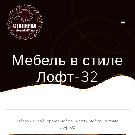
Перейти
к
контенту
Мебель в стиле
Лофт-32
Обзор
/
Дизайнерская мебель Лофт
/ Мебель в стиле
Лофт-32