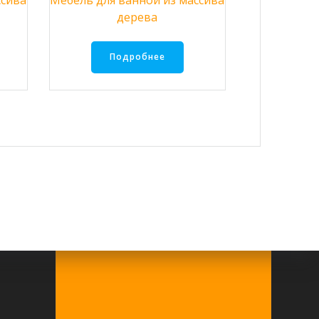
ссива
Мебель для ванной из массива
дерева
Подробнее