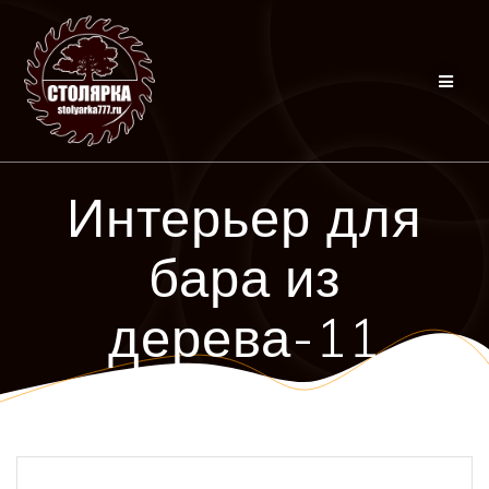
Перейти
к
контенту
Интерьер для
бара из
дерева-11