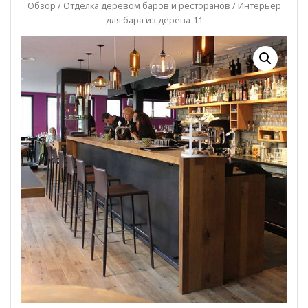
Обзор
/
Отделка деревом баров и ресторанов
/ Интерьер
для бара из дерева-11