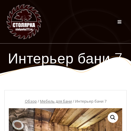
Перейти
к
контенту
Интерьер бани 7
Обзор
/
Мебель для бани
/ Интерьер бани 7