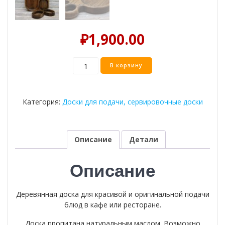
₽
1,900.00
Количество
В корзину
товара
Доска
для
Категория:
Доски для подачи, сервировочные доски
подачи
8
Описание
Детали
Описание
Деревянная доска для красивой и оригинальной подачи
блюд в кафе или ресторане.
Доска пропитана натуральным маслом. Возможно