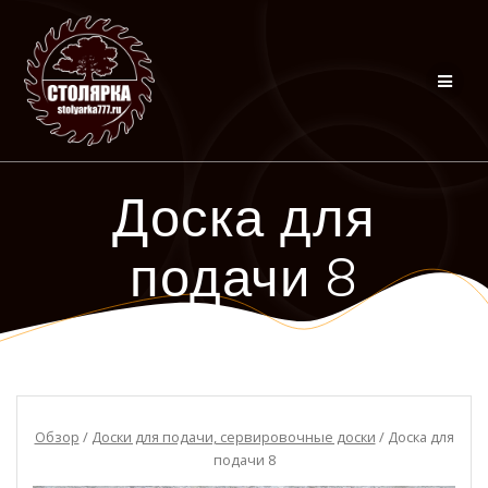
Перейти
к
контенту
Доска для
подачи 8
Обзор
/
Доски для подачи, сервировочные доски
/ Доска для
подачи 8