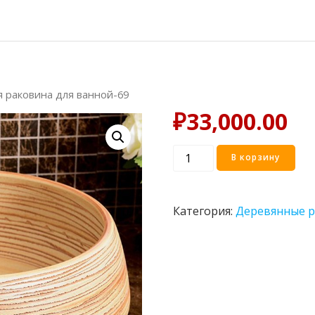
я раковина для ванной-69
₽
33,000.00
Количество
В корзину
товара
Деревянная
раковина
Категория:
Деревянные 
для
ванной-69