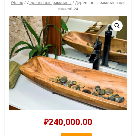
Обзор
/
Деревянные раковины
/ Деревянная раковина для
ванной-24
₽
240,000.00
Количество