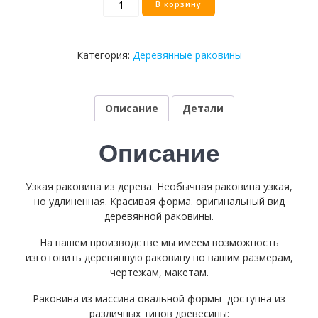
В корзину
товара
Деревянная
раковина
Категория:
Деревянные раковины
для
ванной-24
Описание
Детали
Описание
Узкая раковина из дерева. Необычная раковина узкая,
но удлиненная. Красивая форма. оригинальный вид
деревянной раковины.
На нашем производстве мы имеем возможность
изготовить деревянную раковину по вашим размерам,
чертежам, макетам.
Раковина из массива овальной формы доступна из
различных типов древесины: