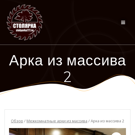
Перейти
к
контенту
Арка из массива
2
Обзор
/
Межкомнатные арки из массива
/ Арка из массива 2